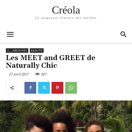
Créola
Le magazine féminin des antilles
Z__ARCHIVES
BEAUTÉ
Les MEET and GREET de
Naturally Chic
27 avril 2017
927