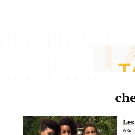
ch
Les
PLSK
-