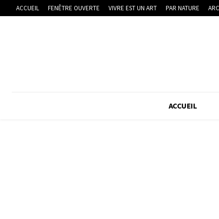
ACCUEIL
FENÊTRE OUVERTE
VIVRE EST UN ART
PAR NATURE
ARC
ACCUEIL