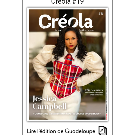
Créola #19