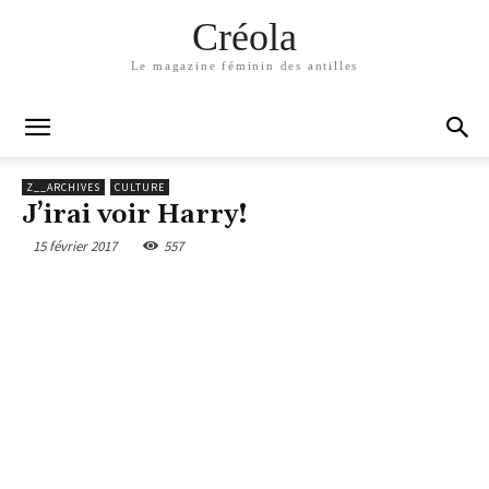
Créola
Le magazine féminin des antilles
Z__ARCHIVES
CULTURE
J’irai voir Harry!
15 février 2017
557