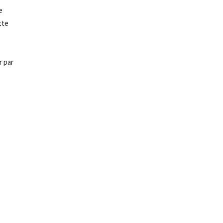
e
tte
r par