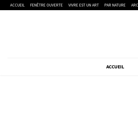
ACCUEIL
FENÊTRE OUVERTE
VIVRE EST UN ART
PAR NATURE
ARC
ACCUEIL