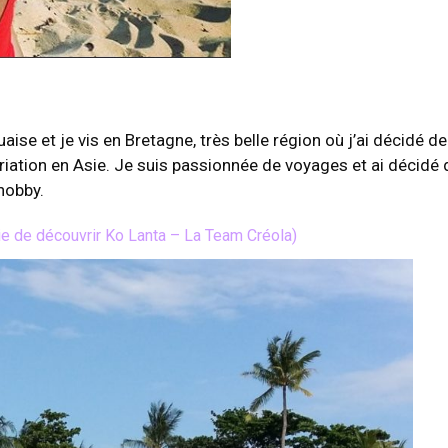
uaise et je vis en Bretagne, très belle région où j’ai décidé de
iation en Asie. Je suis passionnée de voyages et ai décidé 
hobby.
vie de découvrir Ko Lanta – La Team Créola)