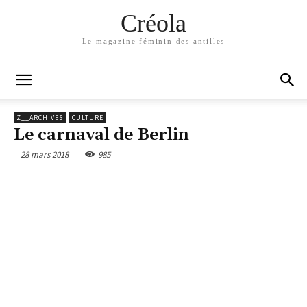
Créola
Le magazine féminin des antilles
Z__ARCHIVES
CULTURE
Le carnaval de Berlin
28 mars 2018
985