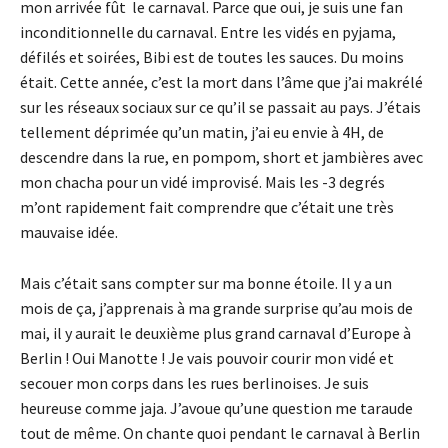
mon arrivée fût le carnaval.
Parce que oui, je suis une fan
inconditionnelle du carnaval.
Entre les
vidés
en pyjama,
défilés et soirées, Bibi est de toutes les sauces.
Du moins
était.
Cette année, c’est la mort dans l’âme que j’ai
makrélé
sur les réseaux sociaux sur ce qu’il se passait au pays.
J’étais
tellement déprimée qu’un matin, j’ai eu envie à 4H, de
descendre dans la rue, en
pompom,
short et jambières avec
mon
chacha
pour un vidé improvisé.
Mais les -3 degrés
m’ont rapidement fait comprendre que c’était une très
mauvaise idée.
Mais c’était sans compter sur ma bonne étoile.
Il y a un
mois de ça, j’apprenais à ma grande surprise qu’au mois de
mai, il y aurait le deuxième plus grand carnaval d’Europe à
Berlin !
Oui
Manotte
!
Je vais pouvoir courir mon vidé et
secouer mon corps dans les rues berlinoises.
Je suis
heureuse comme
jaja
.
J’avoue qu’une question me taraude
tout de même.
On chante quoi pendant le carnaval à Berlin