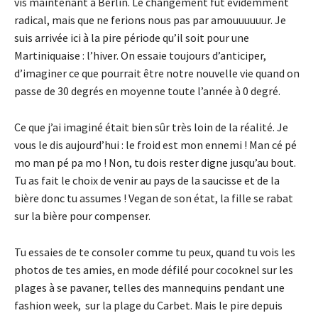
vis maintenant à Berlin.
Le changement fut évidemment
radical, mais que ne ferions nous pas par
amouuuuuur
.
Je
suis arrivée ici à la pire période qu’il soit pour une
Martiniquaise :
l’hiver.
On essaie toujours d’anticiper,
d’imaginer ce que pourrait être notre nouvelle vie quand on
passe de 30 degrés en moyenne toute l’année à 0 degré.
Ce que j’ai imaginé était bien sûr très loin de la réalité.
Je
vous le dis aujourd’hui :
le froid est mon ennemi !
Man
cé
pé
mo
man
pé
pa mo !
Non, tu dois rester digne jusqu’au bout.
Tu as fait le choix de venir au pays de la saucisse et de la
bière donc tu assumes !
Vegan
de son état, la fille se rabat
sur la bière pour compenser.
Tu essaies de te consoler comme tu peux, quand tu vois les
photos de tes amies, en mode défilé pour
cocoknel
sur les
plages à se pavaner, telles des mannequins pendant une
fashion
week,
sur la plage du
Carbet
.
Mais le pire depuis