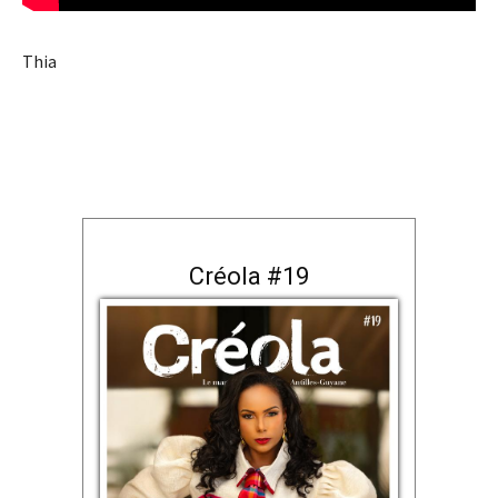
Thia
Créola #19