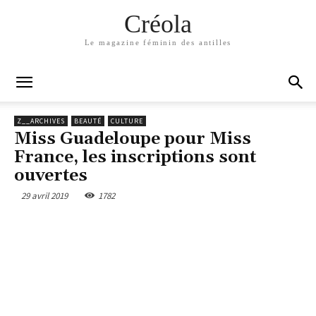
Créola
Le magazine féminin des antilles
Z__ARCHIVES
BEAUTÉ
CULTURE
Miss Guadeloupe pour Miss
France, les inscriptions sont
ouvertes
29 avril 2019
1782