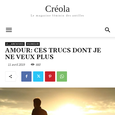
Créola
Le magazine féminin des antilles
Z__ARCHIVES
HUMEUR
AMOUR: CES TRUCS DONT JE
NE VEUX PLUS
11 avril 2019
660