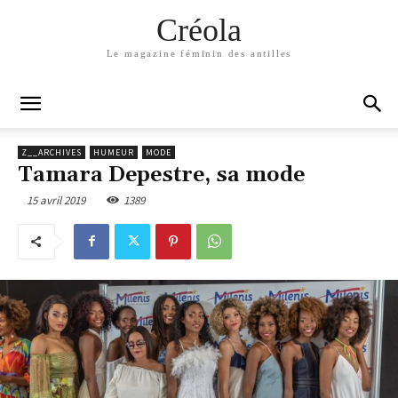
Créola
Le magazine féminin des antilles
Z__ARCHIVES
HUMEUR
MODE
Tamara Depestre, sa mode
15 avril 2019
1389