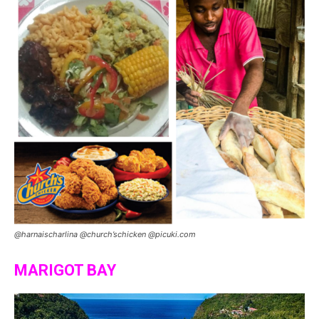
@harnaischarlina @church’schicken @picuki.com
MARIGOT BAY