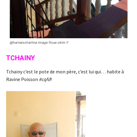
@harnaischarlina image floue oklm !!
TCHAINY
Tchaïny c’est le pote de mon père, c’est lui qui… habite à
Ravine Poisson
#cqfd
!