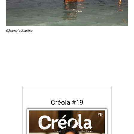
@harnaischarlina
Créola #19