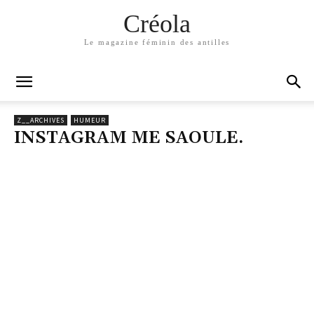
Créola
Le magazine féminin des antilles
Z__ARCHIVES
HUMEUR
INSTAGRAM ME SAOULE.