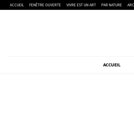
ACCUEIL
FENÊTRE OUVERTE
VIVRE EST UN ART
PAR NATURE
ARC
ACCUEIL