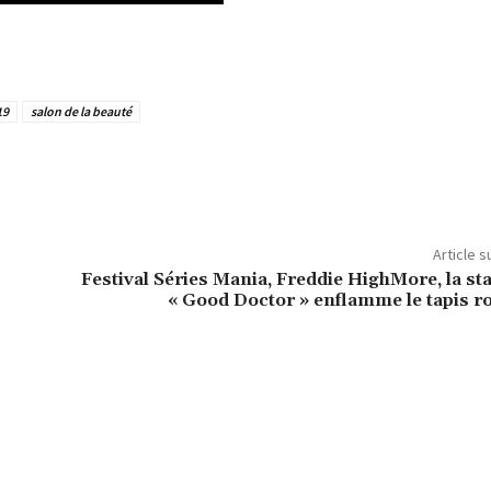
19
salon de la beauté
Article s
Festival Séries Mania, Freddie HighMore, la st
« Good Doctor » enflamme le tapis r