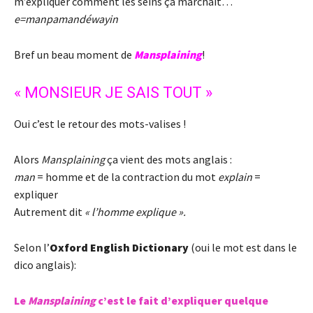
m’expliquer comment les seins ça marchait…
e=manpamandéwayin
Bref un beau moment de
Mansplaining
!
« MONSIEUR JE SAIS TOUT »
Oui c’est le retour des mots-valises !
Alors
Mansplaining
ça vient des mots anglais :
man
= homme et de la contraction du mot
explain
=
expliquer
Autrement dit
« l’homme explique ».
Selon l’
Oxford English Dictionary
(oui le mot est dans le
dico anglais):
Le
Mansplaining
c’est le fait d’expliquer quelque