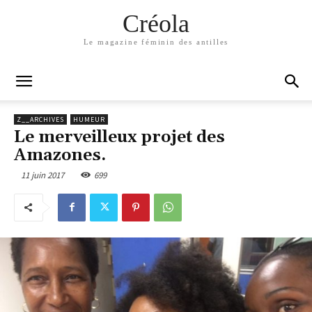
Créola
Le magazine féminin des antilles
Z__ARCHIVES
HUMEUR
Le merveilleux projet des
Amazones.
11 juin 2017
699