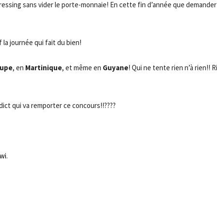
e dressing sans vider le porte-monnaie! En cette fin d’année que demander
 la journée qui fait du bien!
oupe
, en
Martinique
, et même en
Guyane
! Qui ne tente rien n’à rien!! R
dict qui va remporter ce concours!!????
wi
.