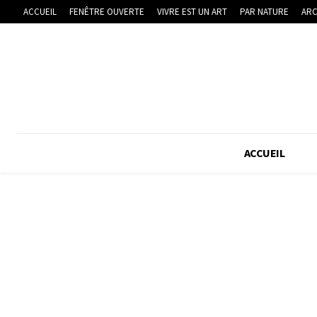
ACCUEIL
FENÊTRE OUVERTE
VIVRE EST UN ART
PAR NATURE
ARC
ACCUEIL