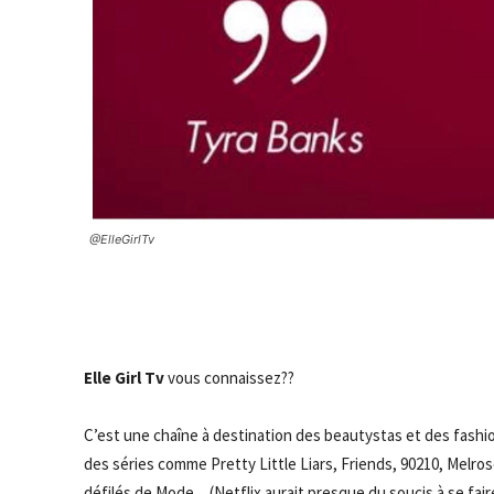
@ElleGirlTv
Elle Girl Tv
vous connaissez??
C’est une chaîne à destination des beautystas et des fashi
des séries comme Pretty Little Liars, Friends, 90210, Melr
défilés de Mode…(Netflix aurait presque du soucis à se faire