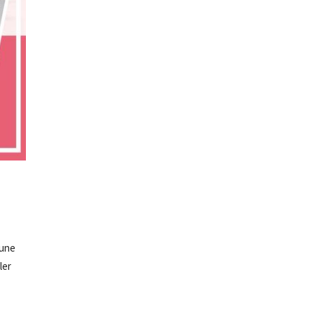
’une
ler