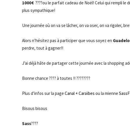
1000€
????ou le parfait cadeau de Noël! Celui qui rempli l
plus sympathique!
Une journée où on va se lâcher, on va oser, on va rigoler, bref
Alors n’hésitez pas à participer que vous soyez en
Guadel
perdre, tout à gagner!!
J’ai déjà hâte de partager cette journée avec la shopping ad
Bonne chance ???? à toutes !! ????????
Plus d’infos sur la page
Canal + Caraïbes
ou la mienne
SassF
Bisous bisous
Sass
????