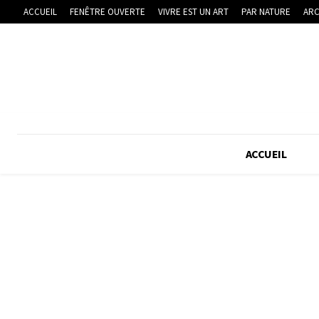
ACCUEIL
FENÊTRE OUVERTE
VIVRE EST UN ART
PAR NATURE
ARC
ACCUEIL