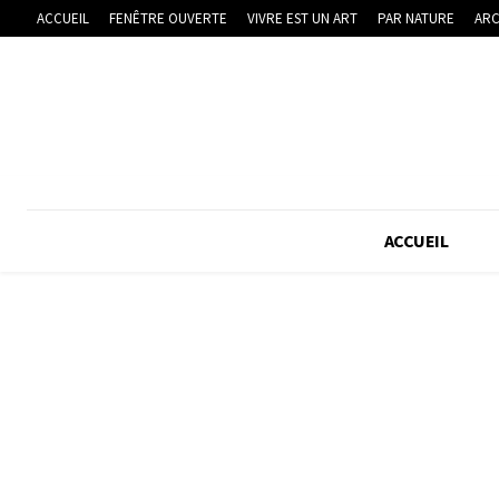
ACCUEIL
FENÊTRE OUVERTE
VIVRE EST UN ART
PAR NATURE
ARC
ACCUEIL