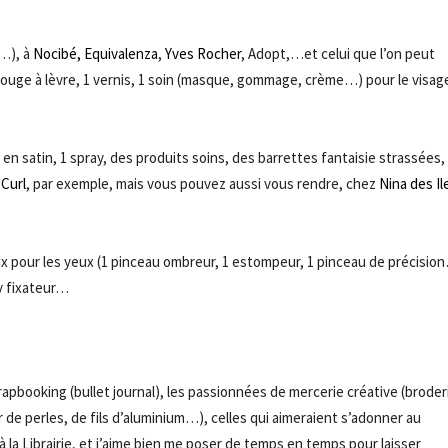
c…), à
Nocibé,
Equivalenza
,
Yves Rocher
, Adopt,…et celui que l’on peut
rouge à lèvre, 1 vernis, 1 soin (masque, gommage, crème…) pour le visage
n satin, 1 spray, des produits soins, des barrettes fantaisie strassées,
 Curl
, par exemple, mais vous pouvez aussi vous rendre, chez
Nina des Il
 pour les yeux (1 pinceau ombreur, 1 estompeur, 1 pinceau de précision
ay fixateur…
rapbooking (bullet journal), les passionnées de mercerie créative (broder
ir de perles, de fils d’aluminium…), celles qui aimeraient s’adonner au
 la Librairie, et j’aime bien me poser de temps en temps pour laisser