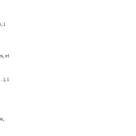
, 1
es
, et
…), 1
ie,