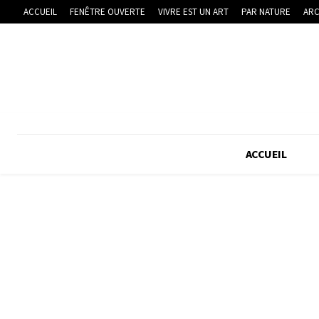
ACCUEIL
FENÊTRE OUVERTE
VIVRE EST UN ART
PAR NATURE
ARC
ACCUEIL