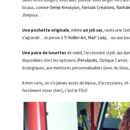
locaux, comme
Oemjii Kreasyion
,
Fantask Créations
,
Nathali
Jheipour…
Une pochette originale
, même
un joli sac
, ravira une fa
s’agrandir…Je pense à
Ti Kolibri Art
,
Mad’ Lady
,…ou aux bo
Une paire de lunettes
de soleil, l’accessoire stylé, qui do
disponibles chez les opticiens (
Persépolis
, Optique Carnot,
écologiques, aux montures personnalisables (avec du tissu,
A mon sens, on n’a jamais assez de bijoux, d’accessoires, et
forcément miser cher), c’est le FEU!