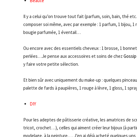
Beauté
Il y a celui qu’on trouve tout fait (parfum, soin, bain, thé et
composer soi même, avec par exemple : 1 parfum, 1 bijou, 1 
bougie parfumée, 1 éventail…
Ou encore avec des essentiels cheveux : 1 brosse, 1 bonnet e
perlées…Je pense aux accessoires et soins de chez
Gossip
y faire votre petite sélection.
Et bien sûr avec uniquement du make-up : quelques pinceaux
palette de fards à paupières, 1 rouge à lèvre, 1 gloss, 1 spr
DIY
Pour les adeptes de pâtisserie créative, les amatrices de sc
tricot, crochet…), celles qui aiment créer leur bijoux (à part
modelage, à la peinture,… J’en ai déjà acheté quelques uns à