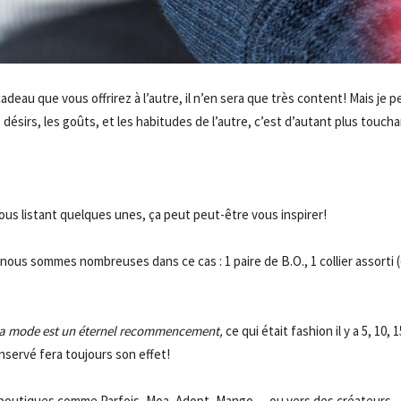
deau que vous offrirez à l’autre, il n’en sera que très content! Mais je 
désirs, les goûts, et les habitudes de l’autre, c’est d’autant plus toucha
- Advertisement -
vous listant quelques unes, ça peut peut-être vous inspirer!
 nous sommes nombreuses dans ce cas : 1 paire de B.O., 1 collier assorti 
la mode est un éternel recommencement,
ce qui était fashion il y a 5, 10, 
onservé fera toujours son effet!
les boutiques comme Parfois, Moa, Adopt, Mango,…ou vers des créateurs