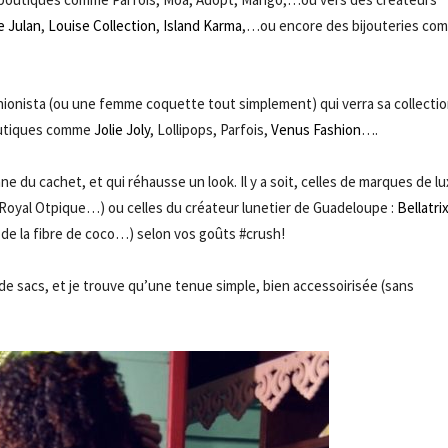
e Julan
,
Louise Collection
,
Island Karma
,…ou encore des bijouteries co
shionista (ou une femme coquette tout simplement) qui verra sa collecti
utiques comme
Jolie Joly
, Lollipops, Parfois,
Venus Fashion
….
nne du cachet, et qui réhausse un look. Il y a soit, celles de marques de lu
 Royal Otpique…) ou celles du créateur lunetier de Guadeloupe :
Bellatri
 de la fibre de coco…) selon vos goûts #crush!
 de sacs, et je trouve qu’une tenue simple, bien accessoirisée (sans