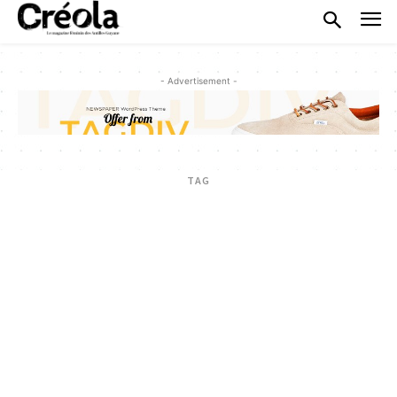
- Advertisement -
TAG