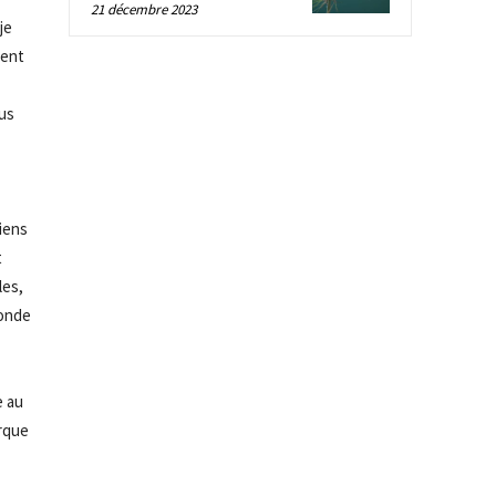
21 décembre 2023
je
ment
us
tiens
t
les,
monde
e
au
rque