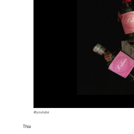
©youtube
Thia