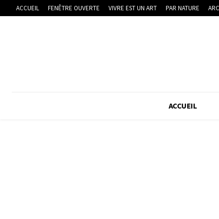
ACCUEIL
FENÊTRE OUVERTE
VIVRE EST UN ART
PAR NATURE
ARC
ACCUEIL