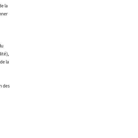
e la
onner
du
lité)
,
de la
on des