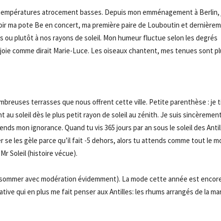
e températures atrocement basses.
Depuis mon emménagement à Berlin, 
oir
ma
pote
Be
en concert, ma première paire de
Louboutin
et dernière
ou plutôt à nos rayons de soleil.
Mon humeur fluctue selon les degrés
n joie comme dirait
Marie-Luce
.
Les oiseaux chantent, mes tenues sont pl
- Advertisement -
ombreuses terrasses que nous offrent cette ville.
Petite parenthèse :
je 
t au soleil
dès le plus petit rayon
de soleil au zénith.
Je suis sincèremen
rends mon ignorance.
Quand tu vis 365 jours par an sous le soleil des Antil
 se les gèle parce qu’il fait -5 dehors, alors tu attends comme tout le 
Mr Soleil
(histoire vécue)
.
nsommer avec modération évidemment)
.
La mode cette année est encor
native qui en plus me fait penser aux
Antilles:
les rhums arrangés de la ma