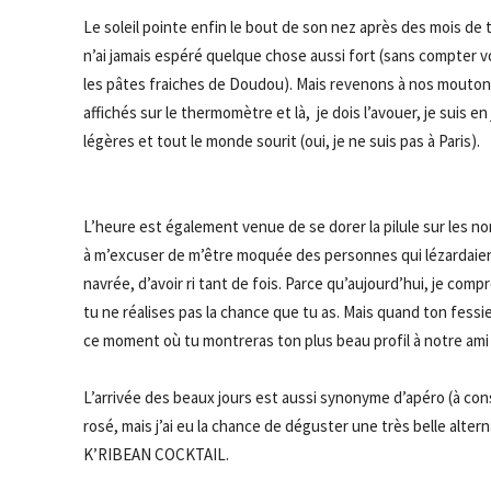
Le soleil pointe enfin le bout de son nez après des mois d
n’ai jamais espéré
quelque chose
aussi fort
(sans compter v
les pâtes fraiches de Doudou)
.
Mais revenons à nos moutons 
affichés sur le thermomètre et là, je dois l’avouer, je suis e
légères et tout le monde sourit
(oui, je ne suis pas à Paris)
.
L’heure est également venue de se dorer la pilule sur les n
à m’excuser de m’être moquée des personnes qui lézardaien
navrée, d’avoir ri tant de fois.
Parce qu’aujourd’hui, je comp
tu ne réalises pas la chance que tu as.
Mais quand ton fessier
ce moment où tu montreras ton plus beau profil à notre ami 
L’arrivée des beaux jours est aussi synonyme d’apéro
(à co
rosé
, mais j’ai eu la chance de déguster une très belle alter
K’RIBEAN
COCKTAIL.