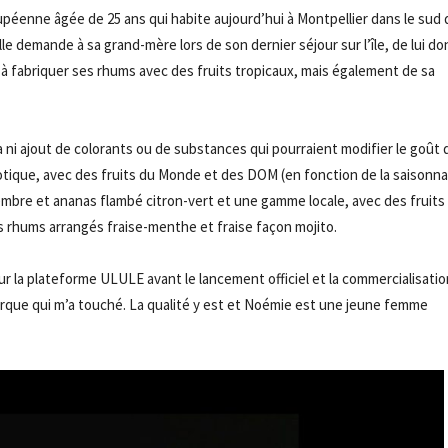
péenne âgée de 25 ans qui habite aujourd’hui à Montpellier dans le sud d
elle demande à
sa
grand-mère lors de son dernier séjour sur l’île, de lui d
 fabriquer ses rhums avec des fruits tropicaux, mais également de sa
 a ni ajout de colorants ou de substances qui pourraient modifier le goût 
tique, avec des fruits du Monde et des DOM
(en fonction de la saisonna
bre et ananas flambé citron-vert et une gamme locale, avec des fruits 
es rhums arrangés fraise-menthe et fraise façon mojito.
ur la plateforme ULULE avant le lancement officiel et la commercialisati
rque qui m’a touché.
La qualité y est et Noémie est une jeune femme