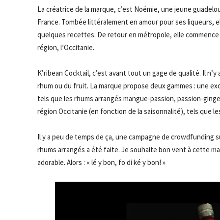
La créatrice de la marque, c’est Noémie, une jeune guadelou
France.
Tombée littéralement en amour pour ses liqueurs, 
quelques recettes.
De retour en métropole, elle commence à
région, l’Occitanie.
K’ribean
Cocktail, c’est avant tout un gage de qualité.
Il n’y
rhum ou du fruit.
La marque propose deux gammes :
une exo
tels que les rhums arrangés mangue-passion, passion-gingem
région Occitanie
(en fonction de la saisonnalité)
, tels que l
Il y a peu de temps de ça, une campagne de
crowdfunding
s
rhums arrangés a été faite.
Je souhaite
bon vent
à cette ma
adorable.
Alors :
«
lé
y bon,
fo
di
ké
y bon!
»