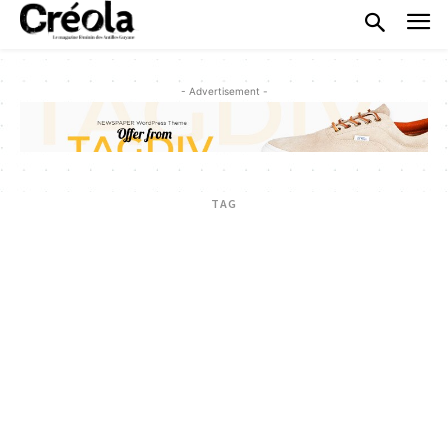
- Advertisement -
TAG