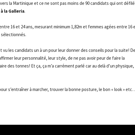
avers la Martinique et ce ne sont pas moins de 90 candidats qui ont défilé
à la Galleria
.
entre 16 et 24 ans, mesurant minimum 1,82m et femmes agées entre 16 e
 sélectionnés.
t vu les candidats un à un pour leur donner des conseils pour la suite! D
ffirmer leur personnalité, leur style, de ne pas avoir peur de faire la
faire des tonnes! Et ça, ça m’a carrément parlé car au delà d’un physique,
t pour s’entraîner à marcher, trouver la bonne posture, le bon « look » etc