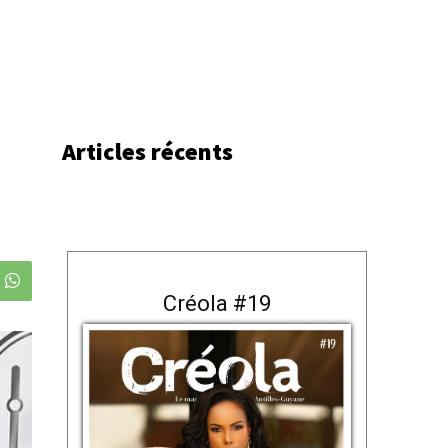
Articles récents
S
Créola #19