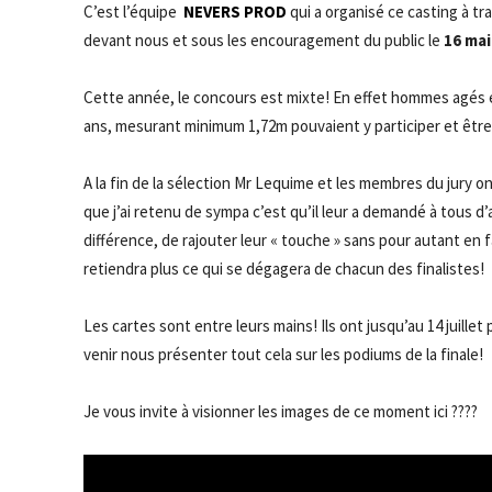
C’est l’équipe
NEVERS PROD
qui a organisé ce casting à tr
devant nous et sous les encouragement du public le
16 mai 
Cette année, le concours est mixte! En effet hommes agés 
ans, mesurant minimum 1,72m pouvaient y participer et être
A la fin de la sélection Mr Lequime et les membres du jury on
que j’ai retenu de sympa c’est qu’il leur a demandé à tous d’a
différence, de rajouter leur « touche » sans pour autant en 
retiendra plus ce qui se dégagera de chacun des finalistes!
Les cartes sont entre leurs mains! Ils ont jusqu’au 14 juille
venir nous présenter tout cela sur les podiums de la finale!
Je vous invite à visionner les images de ce moment ici ????