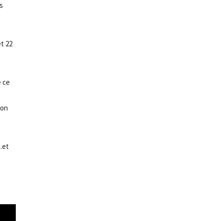
s
t 22
e ce
 on
…et