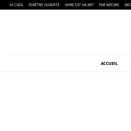
ACCUEIL
FENÊTRE OUVERTE
VIVRE EST UN ART
PAR NATURE
ARC
ACCUEIL