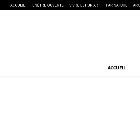
ACCUEIL
FENÊTRE OUVERTE
VIVRE EST UN ART
PAR NATURE
ARC
ACCUEIL