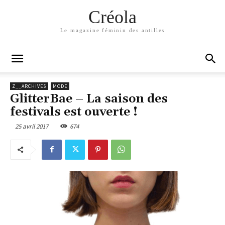
Créola
Le magazine féminin des antilles
Z__ARCHIVES
MODE
GlitterBae – La saison des
festivals est ouverte !
25 avril 2017
674