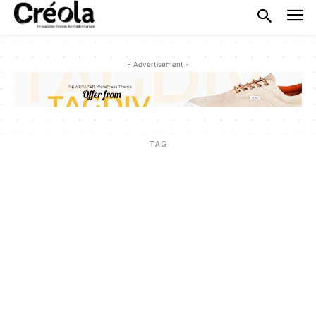
- Advertisement -
TAG