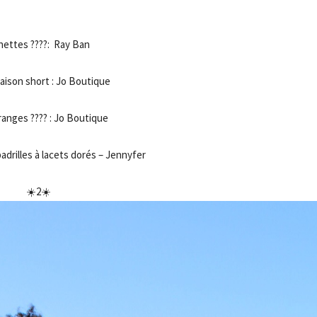
- Advertisement -
nettes ????: Ray Ban
ison short : Jo Boutique
ranges ???? : Jo Boutique
drilles à lacets dorés – Jennyfer
☀️2☀️