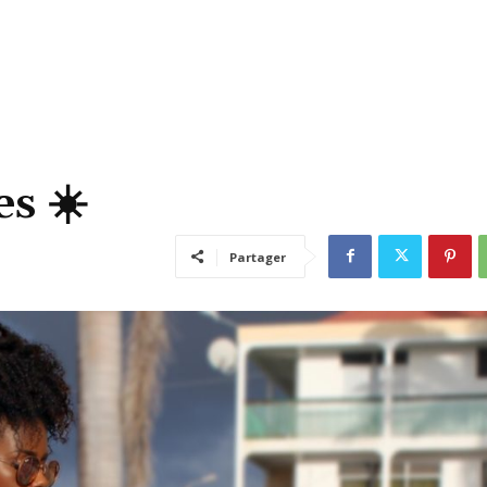
s ☀️
Partager