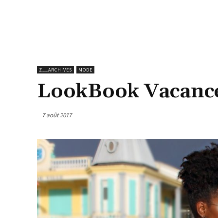
Z__ARCHIVES
MODE
LookBook Vacance
7 août 2017