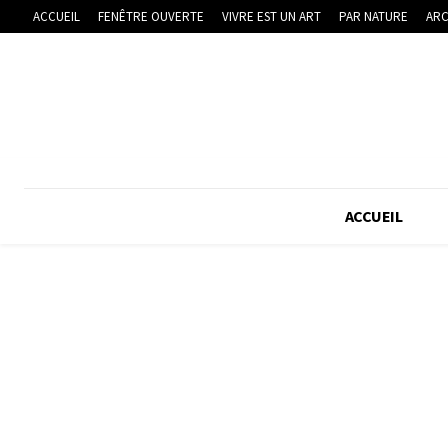
ACCUEIL
FENÊTRE OUVERTE
VIVRE EST UN ART
PAR NATURE
ARC
ACCUEIL