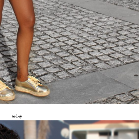
☀️1☀️