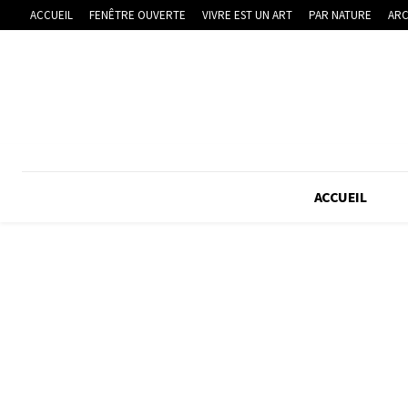
ACCUEIL
FENÊTRE OUVERTE
VIVRE EST UN ART
PAR NATURE
ARC
ACCUEIL