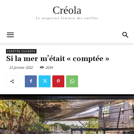
Créola
Le magazine féminin des antilles
FENÊTRE OUVERTE
Si la mer m’était « comptée »
13 janvier 2022
2034