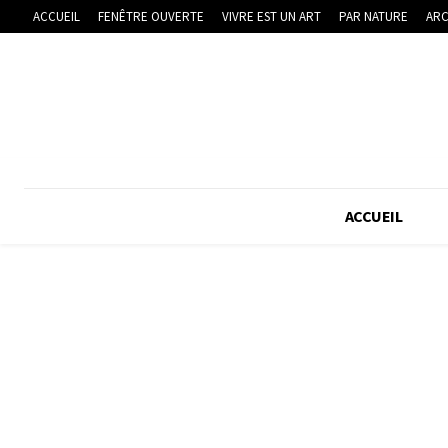
ACCUEIL
FENÊTRE OUVERTE
VIVRE EST UN ART
PAR NATURE
ARC
ACCUEIL