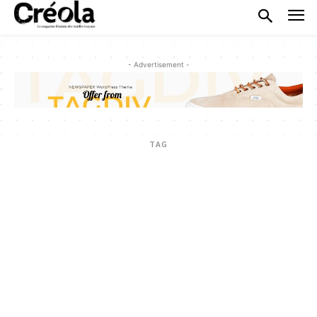
- Advertisement -
TAG