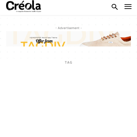
- Advertisement -
TAG