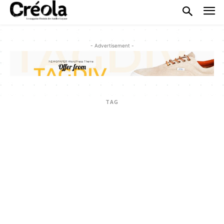
- Advertisement -
TAG