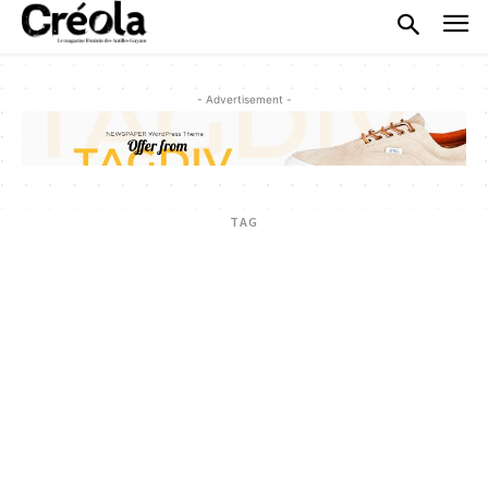
- Advertisement -
TAG