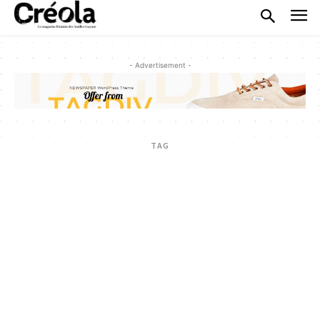
- Advertisement -
TAG