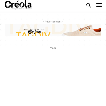
- Advertisement -
TAG