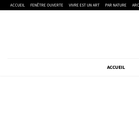
ACCUEIL
FENÊTRE OUVERTE
VIVRE EST UN ART
PAR NATURE
ARC
ACCUEIL