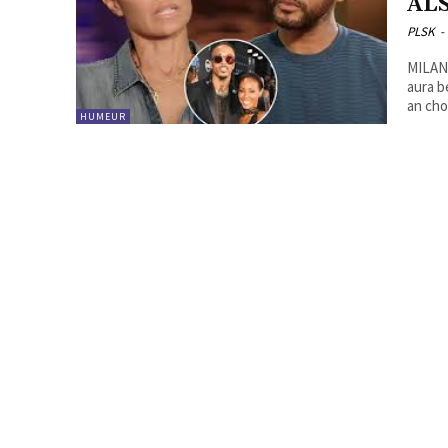
AL
PLSK
-
MILANSSSSS!!! Mafi aujourd'h
aura 
HUMEUR