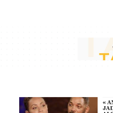
« 
JA