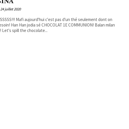
SINA
24 juillet 2020
ui c'est pas d'un thé seulement dont on
besoin! Han Han jodia sé CHOCOLAT 1E COMMUNION! Balan milan
an cho! Let's spill the chocolate...