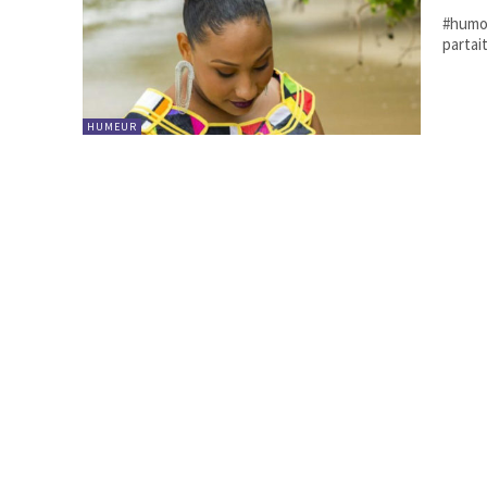
#humour Heu les gars il s'est passé quoi en 202
partai
HUMEUR