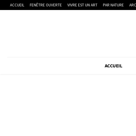
ACCUEIL
FENÊTRE OUVERTE
VIVRE EST UN ART
PAR NATURE
ARC
ACCUEIL