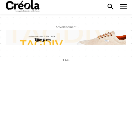
- Advertisement -
TAG