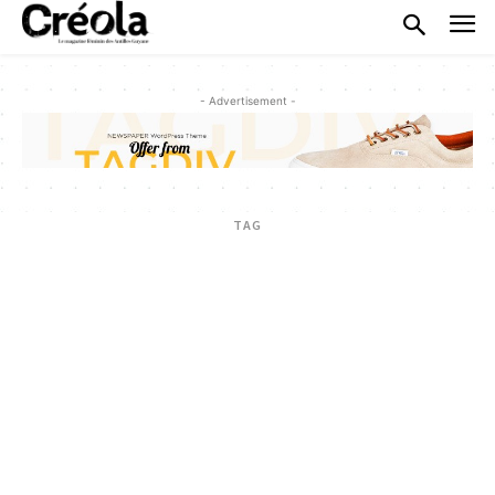
- Advertisement -
TAG