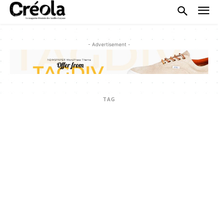
- Advertisement -
TAG