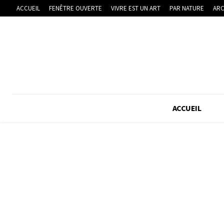
ACCUEIL
FENÊTRE OUVERTE
VIVRE EST UN ART
PAR NATURE
ARC
ACCUEIL