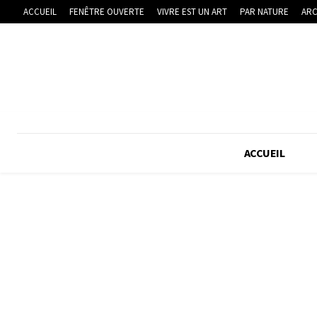
ACCUEIL
FENÊTRE OUVERTE
VIVRE EST UN ART
PAR NATURE
ARC
ACCUEIL