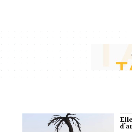
Ell
d’a