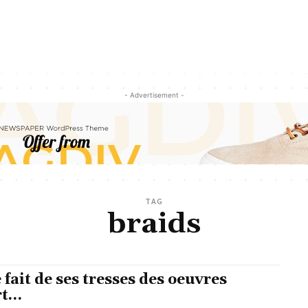
- Advertisement -
TAG
braids
e fait de ses tresses des oeuvres
rt…