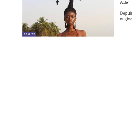
PLSK
-
Depuis
BEAUTÉ