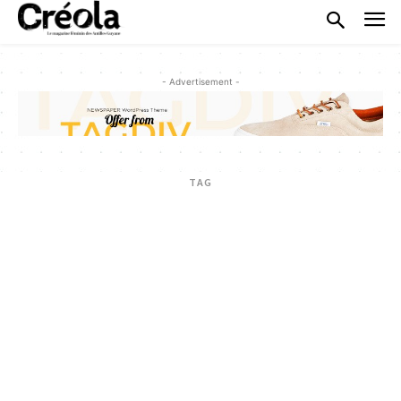
- Advertisement -
TAG