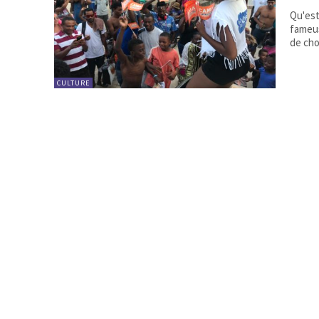
Qu'est
fameuse Carav
de cho
CULTURE