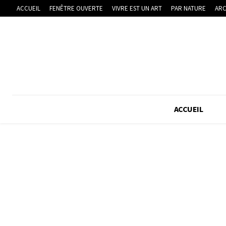
ACCUEIL
FENÊTRE OUVERTE
VIVRE EST UN ART
PAR NATURE
ARC
ACCUEIL