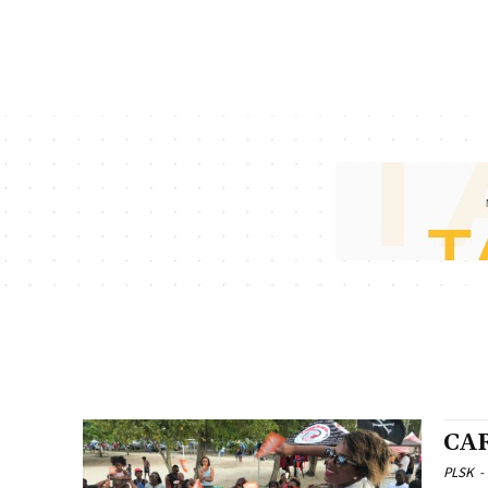
CA
PLSK
-