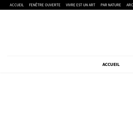
ACCUEIL
FENÊTRE OUVERTE
VIVRE EST UN ART
PAR NATURE
ARC
ACCUEIL