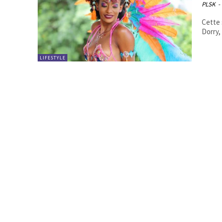
PLSK
-
Cette 
Dorry,
LIFESTYLE