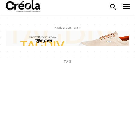
- Advertisement -
TAG