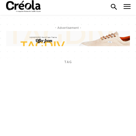
- Advertisement -
TAG