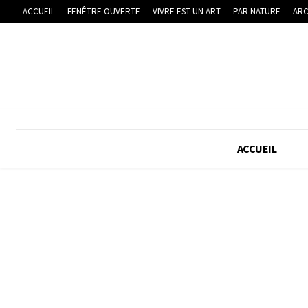
ACCUEIL
FENÊTRE OUVERTE
VIVRE EST UN ART
PAR NATURE
ARC
ACCUEIL