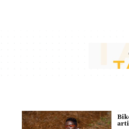
Bik
art