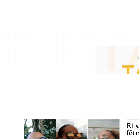
Et 
fêt