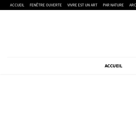
ACCUEIL
FENÊTRE OUVERTE
VIVRE EST UN ART
PAR NATURE
ARC
ACCUEIL