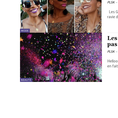
PLSK
-
Les Guys, cette idée m'est venue parce que personnellement, je serai
ravie 
MODE
Les
pas
PLSK
-
Helloo
BEAUTÉ