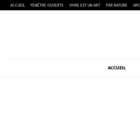
ACCUEIL
FENÊTRE OUVERTE
VIVRE EST UN ART
PAR NATURE
ARC
ACCUEIL